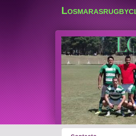
Losmarasrugbyc