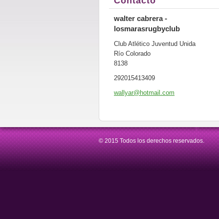
Contacto
walter cabrera -
losmarasrugbyclub
Club Atlético Juventud Unida
Río Colorado
8138
292015413409
wallyar@
hotmail.
com
© 2015 Todos los derechos reservados.